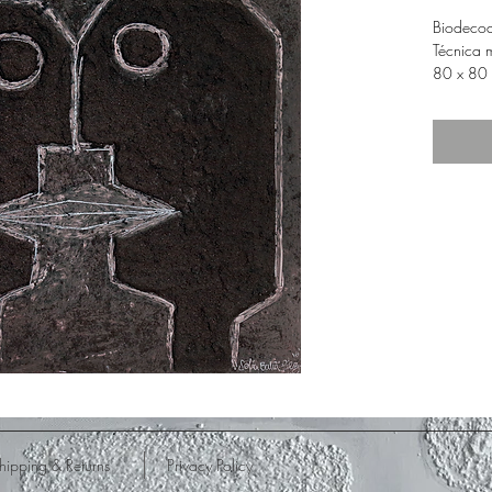
Biodecod
Técnica m
80 x 80
hipping & Returns
Privacy Policy