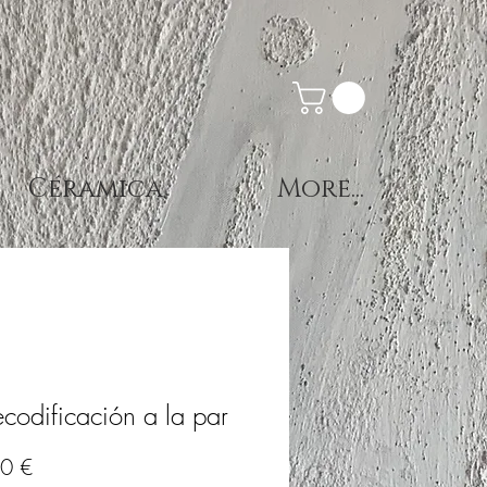
Céramica
More...
codificación a la par
Precio
0 €