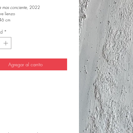
 mas conciente,
2022
re lienzo
46 cm
ad
*
Agregar al carrito