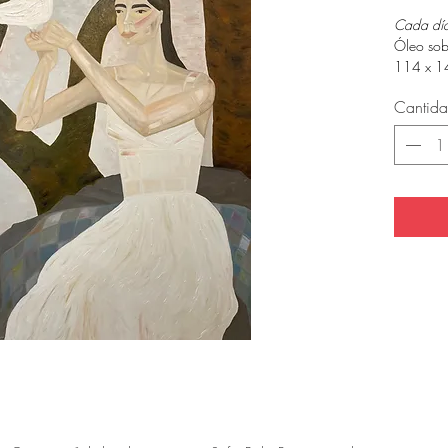
Cada día
Óleo sob
114 x 1
Cantid