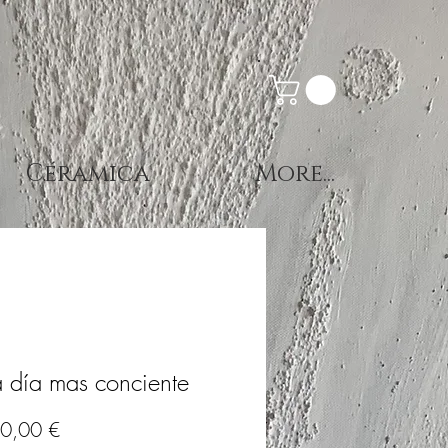
Céramica
More...
 día mas conciente
Precio
0,00 €