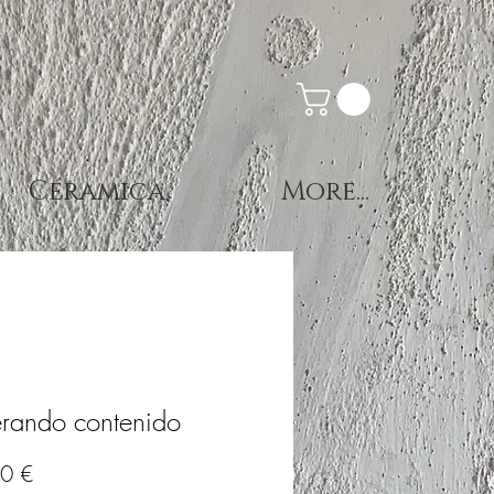
Céramica
More...
rando contenido
Precio
0 €