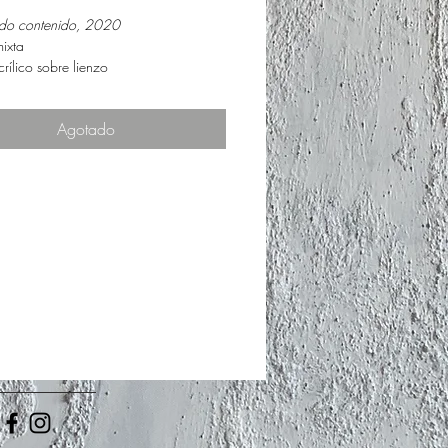
do contenido, 2020
ixta
rílico sobre lienzo
 cm
Agotado