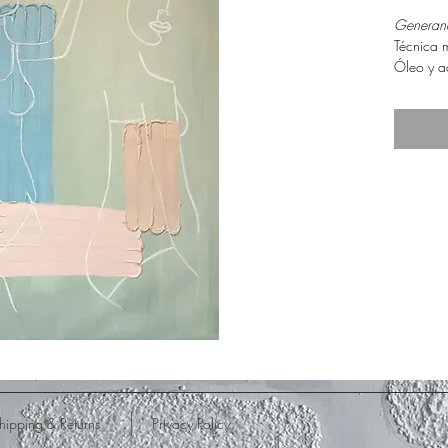
Generan
Técnica m
Óleo y ac
80 x 60
hipping & Returns
Privacy Policy